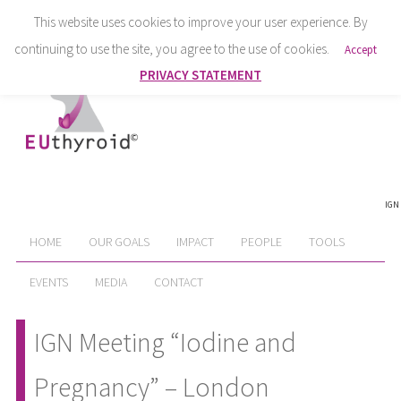
This website uses cookies to improve your user experience. By
continuing to use the site, you agree to the use of cookies.
Accept
PRIVACY STATEMENT
IGN
HOME
OUR GOALS
IMPACT
PEOPLE
TOOLS
EVENTS
MEDIA
CONTACT
IGN Meeting “Iodine and
Pregnancy” – London